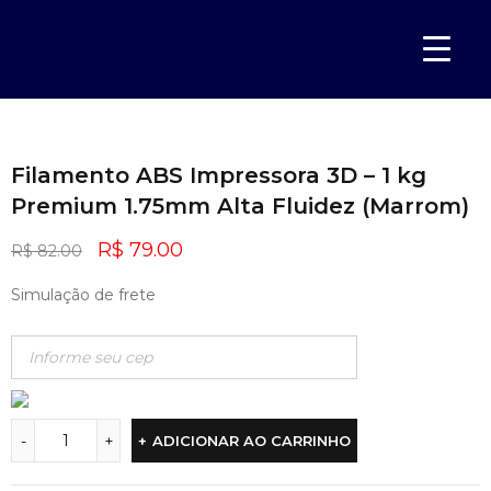
Início
ABS
Filamento ABS Impressora 3D – 1 kg Premium
›
›
1.75mm Alta Fluidez (Marrom)
Filamento ABS Impressora 3D – 1 kg
Premium 1.75mm Alta Fluidez (Marrom)
R$
79.00
R$
82.00
Simulação de frete
ADICIONAR AO CARRINHO