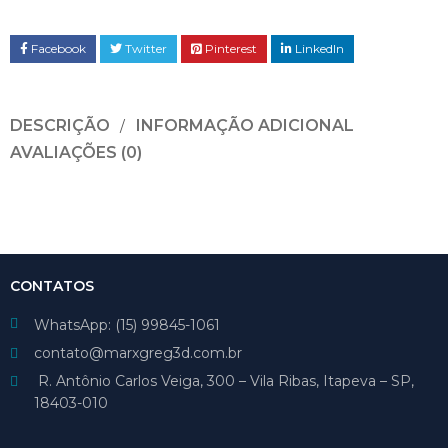
Facebook
Twitter
Pinterest
LinkedIn
DESCRIÇÃO
INFORMAÇÃO ADICIONAL
AVALIAÇÕES (0)
CONTATOS
WhatsApp: (15) 99845-1061
contato@marxgreg3d.com.br
R. Antônio Carlos Veiga, 300 – Vila Ribas, Itapeva – SP,
18403-010