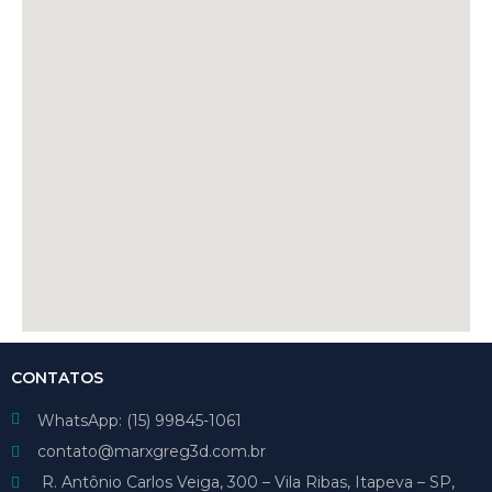
CONTATOS
WhatsApp: (15) 99845-1061
contato@marxgreg3d.com.br
R. Antônio Carlos Veiga, 300 – Vila Ribas, Itapeva – SP,