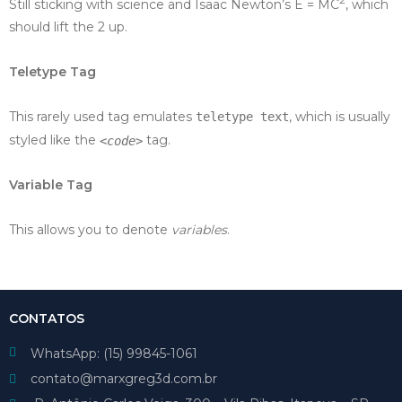
Still sticking with science and Isaac Newton’s E = MC
, which
should lift the 2 up.
Teletype Tag
This rarely used tag emulates
, which is usually
teletype text
styled like the
tag.
<code>
Variable Tag
This allows you to denote
variables
.
CONTATOS
WhatsApp: (15) 99845-1061
contato@marxgreg3d.com.br