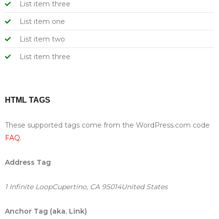
List item three
List item one
List item two
List item three
HTML TAGS
These supported tags come from the WordPress.com code
FAQ
.
Address Tag
1 Infinite LoopCupertino, CA 95014United States
Anchor Tag (aka. Link)