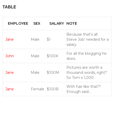
TABLE
EMPLOYEE
SEX
SALARY
NOTE
Because that’s all
Jane
Male
$1
Steve Job’ needed for a
salary.
For all the blogging he
John
Male
$100K
does.
Pictures are worth a
Jane
Male
$100M
thousand words, right?
So Tom x 1,000.
With hair like that?!
Jane
Female
$100B
Enough said…