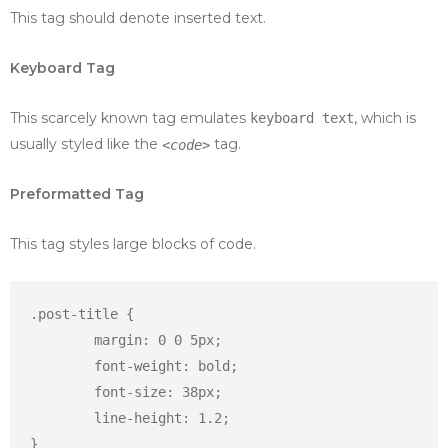
This tag should denote
inserted
text.
Keyboard Tag
This scarcely known tag emulates
, which is
keyboard text
usually styled like the
tag.
<code>
Preformatted Tag
This tag styles large blocks of code.
.post-title {

	margin: 0 0 5px;

	font-weight: bold;

	font-size: 38px;

	line-height: 1.2;

}